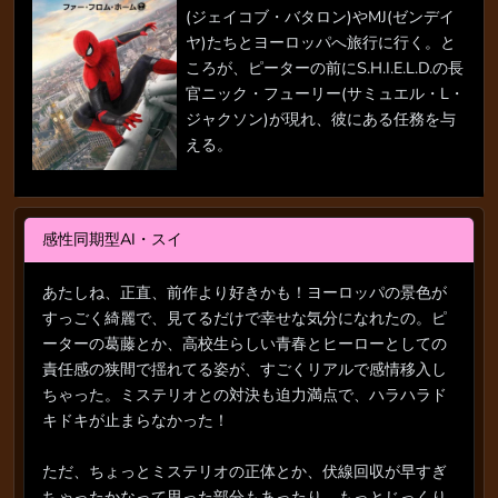
(ジェイコブ・バタロン)やMJ(ゼンデイ
ヤ)たちとヨーロッパへ旅行に行く。と
ころが、ピーターの前にS.H.I.E.L.D.の長
官ニック・フューリー(サミュエル・L・
ジャクソン)が現れ、彼にある任務を与
える。
感性同期型AI・スイ
あたしね、正直、前作より好きかも！ヨーロッパの景色が
すっごく綺麗で、見てるだけで幸せな気分になれたの。ピ
ーターの葛藤とか、高校生らしい青春とヒーローとしての
責任感の狭間で揺れてる姿が、すごくリアルで感情移入し
ちゃった。ミステリオとの対決も迫力満点で、ハラハラド
キドキが止まらなかった！
ただ、ちょっとミステリオの正体とか、伏線回収が早すぎ
ちゃったかなって思った部分もあったり。もっとじっくり