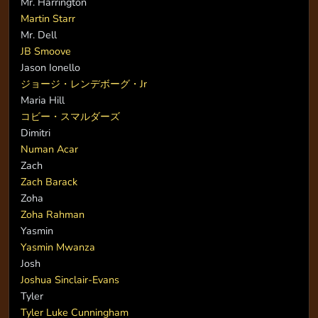
Mr. Harrington
Martin Starr
Mr. Dell
JB Smoove
Jason Ionello
ジョージ・レンデボーグ・Jr
Maria Hill
コビー・スマルダーズ
Dimitri
Numan Acar
Zach
Zach Barack
Zoha
Zoha Rahman
Yasmin
Yasmin Mwanza
Josh
Joshua Sinclair-Evans
Tyler
Tyler Luke Cunningham