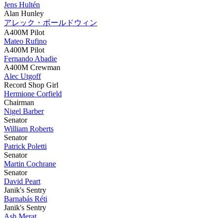
Jens Hultén
Alan Hunley
アレック・ボールドウィン
A400M Pilot
Mateo Rufino
A400M Pilot
Fernando Abadie
A400M Crewman
Alec Utgoff
Record Shop Girl
Hermione Corfield
Chairman
Nigel Barber
Senator
William Roberts
Senator
Patrick Poletti
Senator
Martin Cochrane
Senator
David Peart
Janik's Sentry
Barnabás Réti
Janik's Sentry
Ash Merat