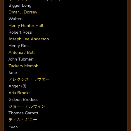
Bigger Long
Omar J. Dorsey
Walter
Henry Hunter Hall
Robert Ross
Joseph Lee Anderson
Henry Ross
Antonio J Bell
John Tubman
Zackary Momoh
Jane
アレクシス・ラウダー
Anger (8)
Aria Brooks
Gideon Brodess
ジョー・アルウィン
Thomas Garrett
ティム・ギニー
Foxx