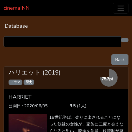
cinemaINN
Database
Back
ハリエット (2019)
75.7pt
ドラマ
歴史
HARRIET
公開日 : 2020/06/05
3.5
(1人)
19世紀半ば、売りに出されることにな
った奴隷の女性が、家族に二度と会えな
くなると思い、脱走を決意。奴隷制が廃