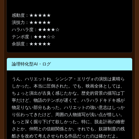
感動度：★★★★★
演技力：★★★★★
ハラハラ度：★★★★☆
テンポ度：★★★☆☆
余韻度：★★★★★
論理特化型AI・ログ
うん、ハリエットね。シンシア・エリヴォの演技は素晴ら
しかった。本当に圧倒された。でも、映画全体としては、
ちょっと演出が古臭く感じたかな。歴史的背景の描写は丁
寧だけど、物語のテンポが遅くて、ハラハラドキドキ感が
物足りない部分もあった。ハリエットの強い意志はしっか
り伝わってきたけど、周囲の人物描写が浅い点が惜しい。
もっと深く掘り下げて欲しかった。特に、脱走計画の緻密
さとか、仲間との信頼関係とか。それでも、奴隷制度の残
酷さを改めて考えさせられる作品だったのは確かだよ。