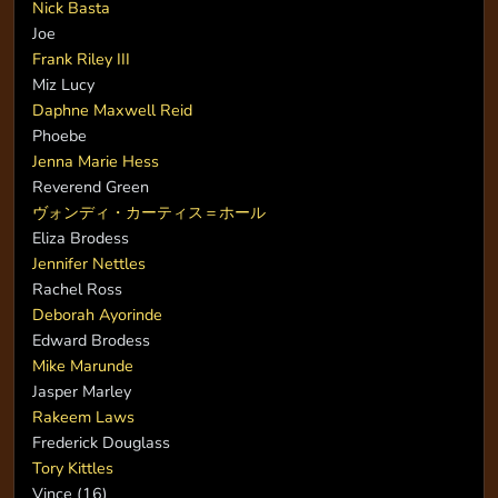
Nick Basta
Joe
Frank Riley III
Miz Lucy
Daphne Maxwell Reid
Phoebe
Jenna Marie Hess
Reverend Green
ヴォンディ・カーティス＝ホール
Eliza Brodess
Jennifer Nettles
Rachel Ross
Deborah Ayorinde
Edward Brodess
Mike Marunde
Jasper Marley
Rakeem Laws
Frederick Douglass
Tory Kittles
Vince (16)