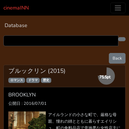
cinemaINN
Database
Back
ブルックリン (2015)
75.5pt
ロマンス
ドラマ
歴史
BROOKLYN
公開日 : 2016/07/01
アイルランドの小さな町で、厳格な母
親、憧れの姉とともに暮らすエイリシ
ュ。町の食料品店で意地悪な女性店主に