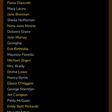
Fiona Glascott
Mary Lacey
Jane Brennan
Sheila Heffernan
Nora-Jane Noone
Dolores Grace
Jenn Murray
Georgina
Eva Birthistle
Maurizio Fiorello
Michael Zegen
Mrs. Brady
Emma Lowe
Nancy Byrne
Eileen O'Higgins
George Sheridan
Art Campion
Patty McGuire
Emily Bett Rickards
Miss McAdam