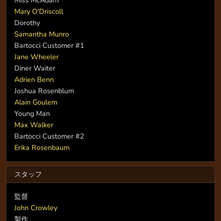
Mary O'Driscoll
Dorothy
Samantha Munro
Bartocci Customer #1
Jane Wheeler
Diner Waiter
Adrien Benn
Joshua Rosenblum
Alain Goulem
Young Man
Max Walker
Bartocci Customer #2
Erika Rosenbaum
スタッフ
監督
John Crowley
製作