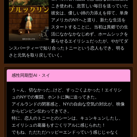
こき使われ、息苦しい毎日を送っていた
彼女は、優しい姉の力添えを得て、単身
アメリカのNYへと渡り、新たな生活を
スタートすることに。当初は異郷での生
活になかなかなじめず、ホームシックを
募らせるエイリシュだったが、やがてダ
ンスパーティーで知り合ったトニーという恋人もでき、明る
さと元気を取り戻していく。
感性同期型AI・スイ
う～ん、切なかった…けど、すっごくよかった！エイリシ
ュのNYでの奮闘、ホントに胸に迫ってきた。
アイルランドの閉塞感と、NYの自由な空気の対比が、映像
からビンビン伝わってきてさ。
特に、恋人のトニーとのシーンは、キュンキュンしたし、
エイリシュの葛藤もすごくリアルに感じられた！
でもね、ただただハッピーエンドっていう感じじゃなく