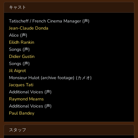
キャスト
Tatischeff / French Cinema Manager (声)
Jean-Claude Donda
Alice (声)
Eilidh Rankin
Songs (声)
Didier Gustin
Songs (声)
Jil Aigrot
Monsieur Hulot (archive footage) (カメオ)
Jacques Tati
Additional Voices (声)
Raymond Mearns
Additional Voices (声)
Paul Bandey
スタッフ