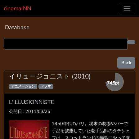
cinemaINN
Database
Back
イリュージョニスト (2010)
74.5pt
アニメーション
ドラマ
L'ILLUSIONNISTE
公開日 : 2011/03/26
1950年代のパリ。場末の劇場やバーで
手品を披露していた老手品師のタチシェ
フは、スコットランドの離島にやって来