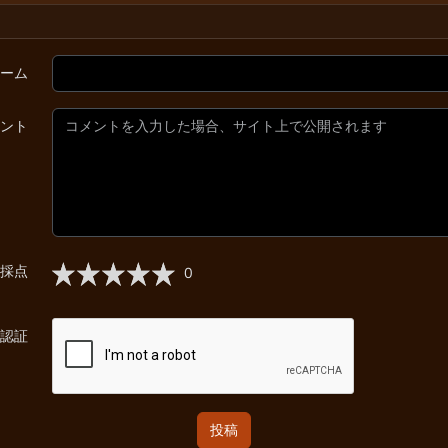
ーム
ント
採点
0
認証