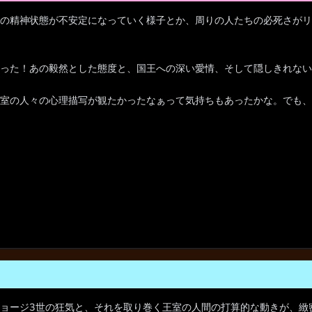
の精神状態が不安定になっていく様子とか、周りの人たちの必死さがリ
った！あの毅然とした態度と、国王への深い愛情、そして隠しきれない
室の人々の心理描写が観たかったなぁって気持ちもあったかな。でも、
ョージ3世の狂気と、それを取り巻く王室の人間の打算的な動きが、緻