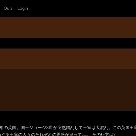
Quiz
Login
88年の英国。国王ジョージ3世が突然錯乱して王室は大混乱。この英国王
めぐる王室の人々のそれぞれの思惑が巡って……。その行方は?