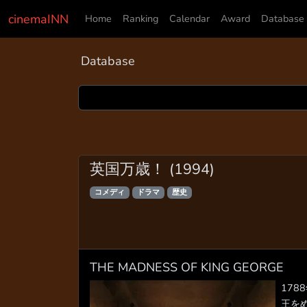
cinemaINN
Home
Ranking
Calendar
Award
Database
Database
英国万歳！ (1994)
コメディ
ドラマ
歴史
THE MADNESS OF KING GEORGE
17
王を