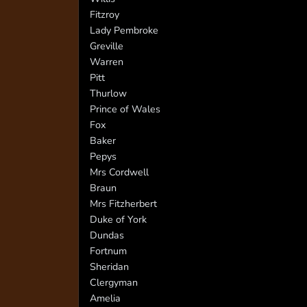
Fitzroy
Lady Pembroke
Greville
Warren
Pitt
Thurlow
Prince of Wales
Fox
Baker
Pepys
Mrs Cordwell
Braun
Mrs Fitzherbert
Duke of York
Dundas
Fortnum
Sheridan
Clergyman
Amelia