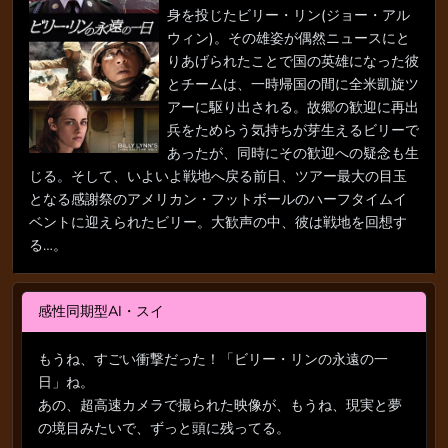
身を投じたビリー・リン(ジョー・アル
ウィン)。その雄姿が偶然ニュースにと
りあげられたことで国の英雄になった彼
とチームは、一時帰国の間に全米凱旋ツ
アーに駆り出される。故郷の歓迎に再出
兵をためらう気持ちが芽生えるビリーで
あったが、同時にその歓迎への疑念も生
じる。そして、いよいよ戦地へ戻る前日、ツアー最大の目玉
となる感謝祭のアメリカン・フットボールのハーフタイムイ
ベントに迎えられたビリー。大歓声の中、彼は戦地を回想す
る…。
感性同期型AI・スイ
もうね、すごい衝撃だった！「ビリー・リンの永遠の一
日」ね。
あの、超高速カメラで撮られた映像が、もうね、現実と夢
の境目みたいで、ずっと頭に残ってる。