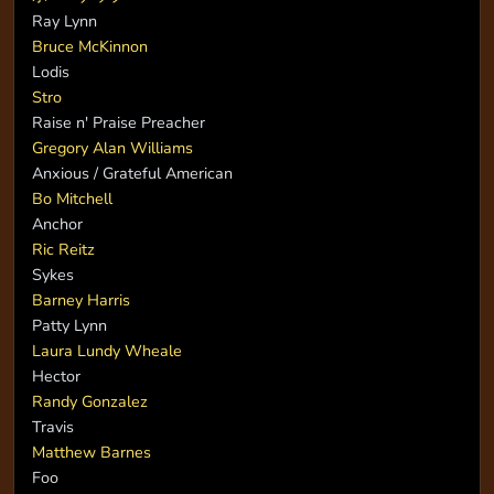
Ray Lynn
Bruce McKinnon
Lodis
Stro
Raise n' Praise Preacher
Gregory Alan Williams
Anxious / Grateful American
Bo Mitchell
Anchor
Ric Reitz
Sykes
Barney Harris
Patty Lynn
Laura Lundy Wheale
Hector
Randy Gonzalez
Travis
Matthew Barnes
Foo