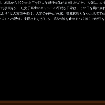
日、地球から400km上空を巨大な飛行物体が周回し始めた。人類はこ
撃的事実を知った女子高生のキャシーの平穏な日常は、この日を境に崩
により4度の攻撃を受け、人類の99%が死滅。壊滅状態となった地球で
ーズ＞への恐怖に支配されながらも、第5の波を止めるべく彼らの秘密を