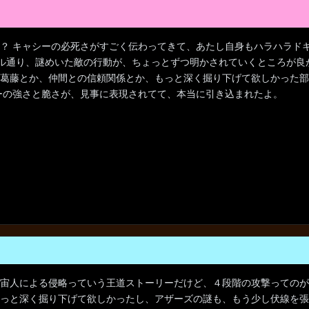
？ キャシーの必死さがすごく伝わってきて、あたし自身もハラハラドキ
ル通り、謎めいた敵の行動が、ちょっとずつ明かされていくところが良
の葛藤とか、仲間との信頼関係とか、もっと深く掘り下げて欲しかった部
ーの強さと脆さが、見事に表現されてて、本当に引き込まれたよ。
宙人による侵略っていう王道ストーリーだけど、４段階の攻撃ってのが
っと深く掘り下げて欲しかったし、アザーズの謎も、もう少し伏線を張