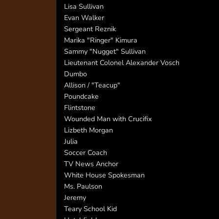
Lisa Sullivan
Evan Walker
Sergeant Reznik
Marika "Ringer" Kimura
Sammy "Nugget" Sullivan
Lieutenant Colonel Alexander Vosch
Dumbo
Allison / "Teacup"
Poundcake
Flintstone
Wounded Man with Crucifix
Lizbeth Morgan
Julia
Soccer Coach
TV News Anchor
White House Spokesman
Ms. Paulson
Jeremy
Teary School Kid