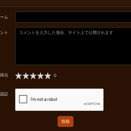
ーム
ント
採点
0
認証