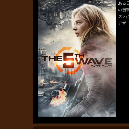
ある
の衝
ズ＞
アザ