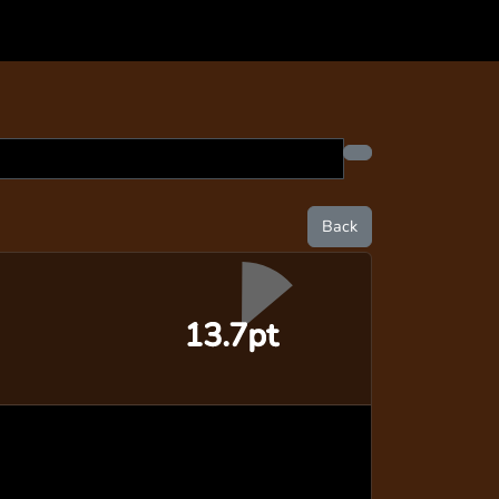
Back
13.7pt