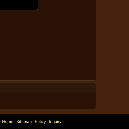
·
Home
·
Sitemap
·
Policy
·
Inquiry