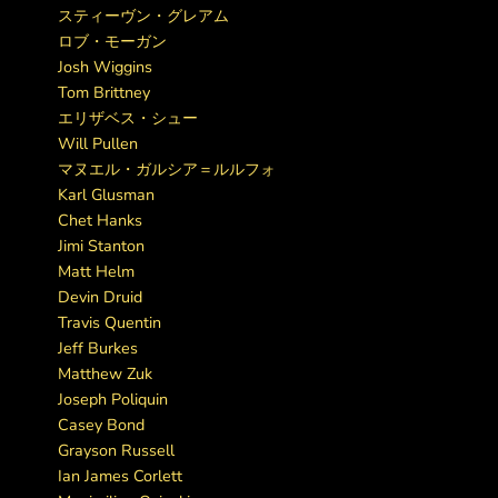
スティーヴン・グレアム
ロブ・モーガン
Josh Wiggins
Tom Brittney
エリザベス・シュー
Will Pullen
マヌエル・ガルシア＝ルルフォ
Karl Glusman
Chet Hanks
Jimi Stanton
Matt Helm
Devin Druid
Travis Quentin
Jeff Burkes
Matthew Zuk
Joseph Poliquin
Casey Bond
Grayson Russell
Ian James Corlett