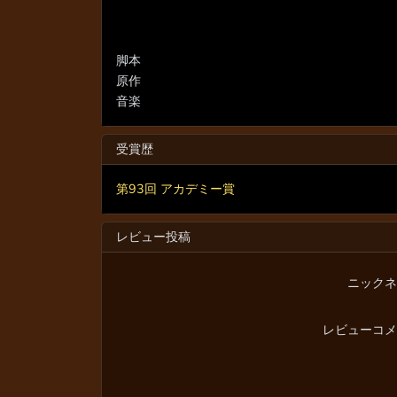
脚本
原作
音楽
受賞歴
第93回 アカデミー賞
レビュー投稿
ニックネ
レビューコメ