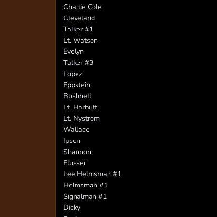
Charlie Cole
Cleveland
Talker #1
Lt. Watson
Evelyn
Talker #3
Lopez
Eppstein
Bushnell
Lt. Harbutt
Lt. Nystrom
Wallace
Ipsen
Shannon
Flusser
Lee Helmsman #1
Helmsman #1
Signalman #1
Dicky