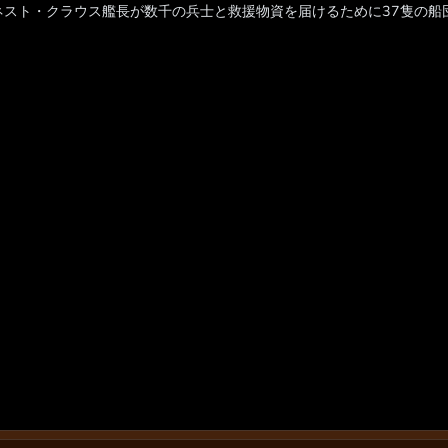
ネスト・クラウス艦長が数千の兵士と救援物資を届けるために37隻の船