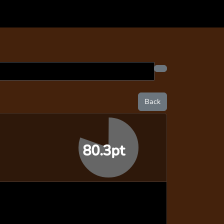
Back
80.3pt