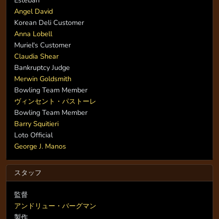
Angel David
Korean Deli Customer
Anna Lobell
Muriel's Customer
Claudia Shear
Bankruptcy Judge
Merwin Goldsmith
Bowling Team Member
ヴィンセント・パストーレ
Bowling Team Member
Barry Squitieri
Loto Official
George J. Manos
スタッフ
監督
アンドリュー・バーグマン
製作