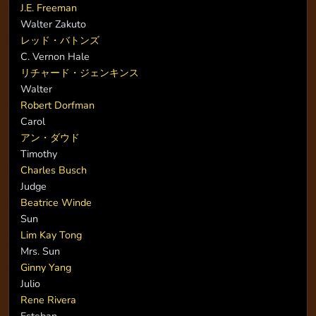
J.E. Freeman
Walter Zakuto
レッド・バトンズ
C. Vernon Hale
リチャード・ジェンキンス
Walter
Robert Dorfman
Carol
アン・ダウド
Timothy
Charles Busch
Judge
Beatrice Winde
Sun
Lim Kay Tong
Mrs. Sun
Ginny Yang
Julio
Rene Rivera
Esteban