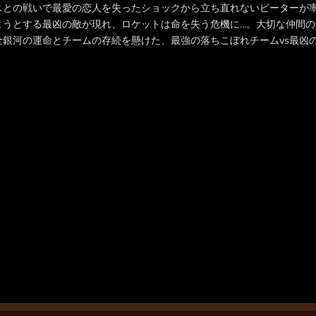
スとの戦いで最愛の恋人を失ったショックから立ち直れないピーターが
ようとする最凶の敵が現れ、ロケットは命を失う危機に...。大切な仲間
全銀河の運命とチームの存続を懸けた、最強の落ちこぼれチームvs最凶