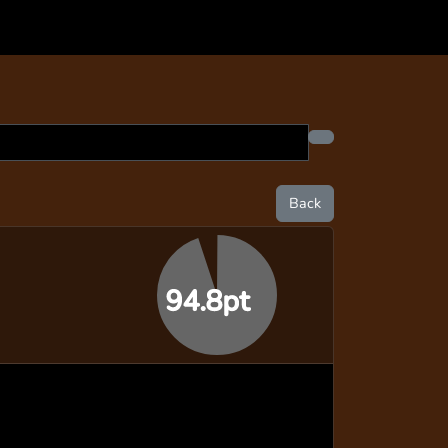
Back
94.8pt