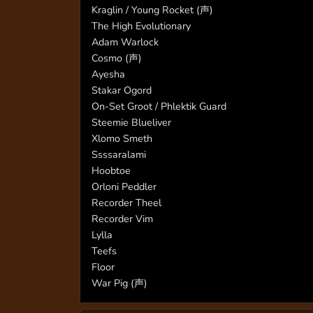
Kraglin / Young Rocket (声)
The High Evolutionary
Adam Warlock
Cosmo (声)
Ayesha
Stakar Ogord
On-Set Groot / Phlektik Guard
Steemie Blueliver
Xlomo Smeth
Ssssaralami
Hoobtoe
Orloni Peddler
Recorder Theel
Recorder Vim
Lylla
Teefs
Floor
War Pig (声)