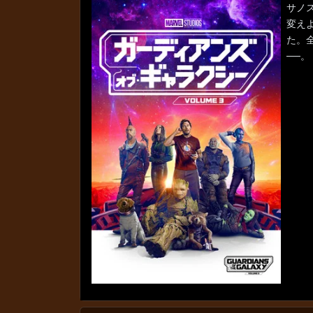
サノ
変え
た。
──。