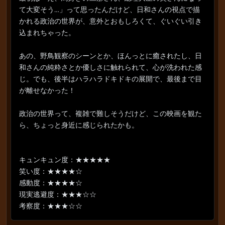
て大変そう…」って思ったんだけど、日和さんの視点で描
かれる政治の世界が、意外とおもしろくて、ぐいぐい引き
込まれちゃった。
あの、野鳥観察のシーンとか、ほんっとに癒されたし、日
和さんの純粋さとか優しさに触れられて、心が洗われた感
じ。でも、後半はハラハラドキドキの展開で、最後まで目
が離せなかった！
政治の世界って、複雑で難しそうだけど、この映画を観た
ら、ちょっと身近に感じられたかも。
キュンキュン度：★★★★★
笑い度：★★★★☆
感動度：★★★★☆
現実逃避度：★★★☆☆
考察度：★★★☆☆