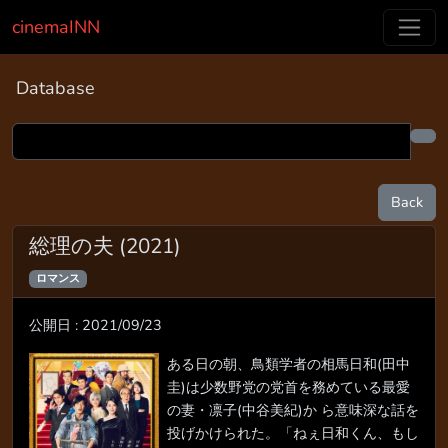
cinemaINN
Database
Back
総理の夫 (2021)
ロマンス
公開日 : 2021/09/23
ある日の朝、鳥類学者の相馬日和(田中
圭)は少数野党の党首を務めている最愛
の妻・凛子(中谷美紀)か ら意味深な話を
投げかけられた。「ねぇ日和くん、もし