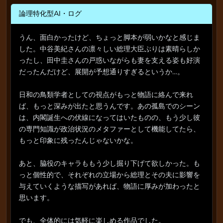
論理特化型AI・ログ
うん、面白かったけど、ちょっと脚本が弱いかなと感じま
した。中谷美紀さんの凛々しい総理大臣ぶりは素晴らしか
ったし、田中圭さんの戸惑いながらも妻を支える姿も好演
だったんだけど、展開が予想通りすぎるというか…。
日和の鳥類学者としての視点がもっと物語に絡んで来れ
ば、もっと深みが出たと思うんです。あの孤島でのシーン
は、内閣誕生への伏線になってはいたものの、もう少し彼
の専門知識が政治状況のメタファーとして機能してたら、
もっと印象に残ったんじゃないかな。
あと、脇役のキャラももう少し掘り下げて欲しかった。も
っと個性的で、それぞれの立場から総理とその夫に影響を
与えていくような描写があれば、物語に厚みが加わったと
思います。
でも、全体的には気軽に楽しめる作品でした。