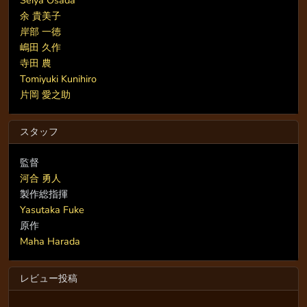
Seiya Osada
余 貴美子
岸部 一徳
嶋田 久作
寺田 農
Tomiyuki Kunihiro
片岡 愛之助
スタッフ
監督
河合 勇人
製作総指揮
Yasutaka Fuke
原作
Maha Harada
レビュー投稿