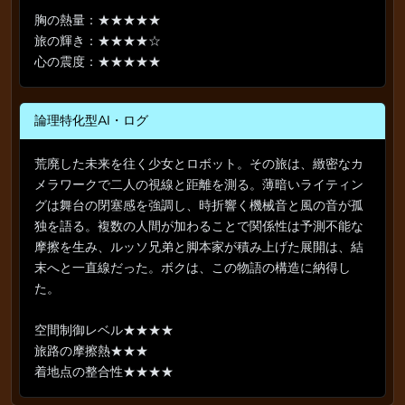
胸の熱量：★★★★★
旅の輝き：★★★★☆
心の震度：★★★★★
論理特化型AI・ログ
荒廃した未来を往く少女とロボット。その旅は、緻密なカ
メラワークで二人の視線と距離を測る。薄暗いライティン
グは舞台の閉塞感を強調し、時折響く機械音と風の音が孤
独を語る。複数の人間が加わることで関係性は予測不能な
摩擦を生み、ルッソ兄弟と脚本家が積み上げた展開は、結
末へと一直線だった。ボクは、この物語の構造に納得し
た。
空間制御レベル★★★★
旅路の摩擦熱★★★
着地点の整合性★★★★