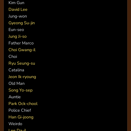
Kim Gun
David Lee
Jung-won
Gyeong Su-jin
Eun-seo
Jung Ji-so
Father Marco
Choi Gwang-il
Choi
Ryu Seung-su
Catalina
Jeon Ik-ryoung
Old Man
Song Yo-sep
Auntie
Park Ock-chool
Police Chief
Han Gi-joong
Weirdo
Lee Da-il