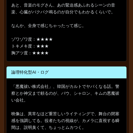
あと、音楽のモグさん、あの緊迫感あふれるシーンの音
楽、心臓がバクバク鳴るのが自分でもわかるくらいで。
なんか、全身で感じちゃったって感じ。
ゾワゾワ度：★★★★
トキメキ度：★★★
胸アツ度：★★★★
論理特化型AI・ログ
「悪魔祓い株式会社」、韓国がカルトでヤバくなる話。警
察とか神父まで頼るのが、バウ、シャロン、キムの悪魔祓
い会社。
映像は、異常なほど重苦しいライティングで、舞台の閉塞
感を強調してる。役者たちの視線が、カメラに直視する瞬
間は、説明臭くて、ちょっとムカつく。