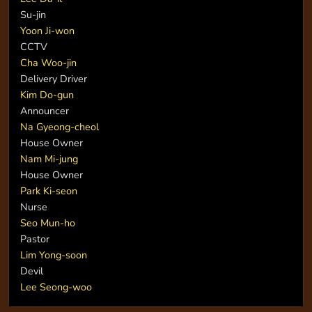
Su-jin
Yoon Ji-won
CCTV
Cha Woo-jin
Delivery Driver
Kim Do-gun
Announcer
Na Gyeong-cheol
House Owner
Nam Mi-jung
House Owner
Park Ki-seon
Nurse
Seo Mun-ho
Pastor
Lim Yong-soon
Devil
Lee Seong-woo