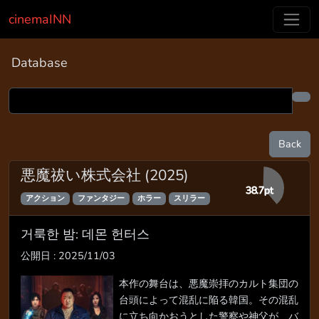
cinemaINN
Database
Back
悪魔祓い株式会社 (2025)
38.7pt
アクション
ファンタジー
ホラー
スリラー
거룩한 밤: 데몬 헌터스
公開日 : 2025/11/03
本作の舞台は、悪魔崇拝のカルト集団の
台頭によって混乱に陥る韓国。その混乱
に立ち向かおうとした警察や神父が、バ