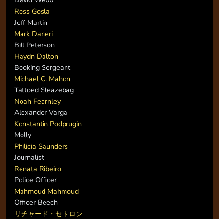
David Webb
Ross Gosla
Jeff Martin
Mark Daneri
Bill Peterson
Haydn Dalton
Booking Sergeant
Michael C. Mahon
Tattoed Sleazebag
Noah Fearnley
Alexander Varga
Konstantin Podprugin
Molly
Philicia Saunders
Journalist
Renata Ribeiro
Police Officer
Mahmoud Mahmoud
Officer Beech
リチャード・セトロン