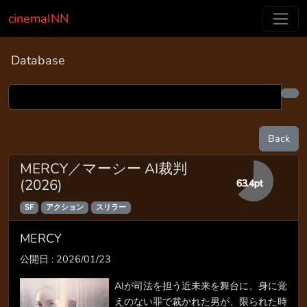
cinemaINN
Database
Back
MERCY／マーシー AI裁判
(2026)
63.4pt
SF
アクション
スリラー
MERCY
公開日 : 2026/01/23
AIが司法を担う近未来を舞台に、身に覚
えのない罪で裁かれた男が、限られた時