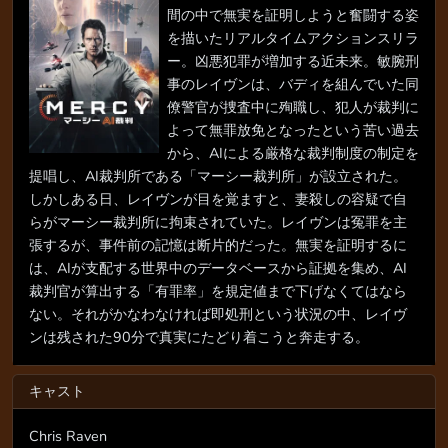
間の中で無実を証明しようと奮闘する姿
を描いたリアルタイムアクションスリラ
ー。凶悪犯罪が増加する近未来。敏腕刑
事のレイヴンは、バディを組んでいた同
僚警官が捜査中に殉職し、犯人が裁判に
よって無罪放免となったという苦い過去
から、AIによる厳格な裁判制度の制定を
提唱し、AI裁判所である「マーシー裁判所」が設立された。
しかしある日、レイヴンが目を覚ますと、妻殺しの容疑で自
らがマーシー裁判所に拘束されていた。レイヴンは冤罪を主
張するが、事件前の記憶は断片的だった。無実を証明するに
は、AIが支配する世界中のデータベースから証拠を集め、AI
裁判官が算出する「有罪率」を規定値まで下げなくてはなら
ない。それがかなわなければ即処刑という状況の中、レイヴ
ンは残された90分で真実にたどり着こうと奔走する。
キャスト
Chris Raven