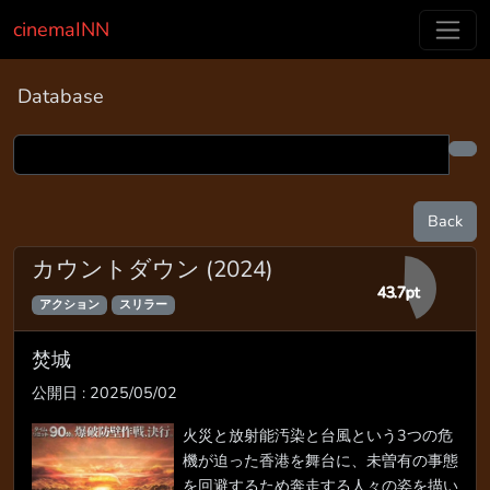
cinemaINN
Database
Back
カウントダウン (2024)
43.7pt
アクション
スリラー
焚城
公開日 : 2025/05/02
火災と放射能汚染と台風という3つの危
機が迫った香港を舞台に、未曽有の事態
を回避するため奔走する人々の姿を描い