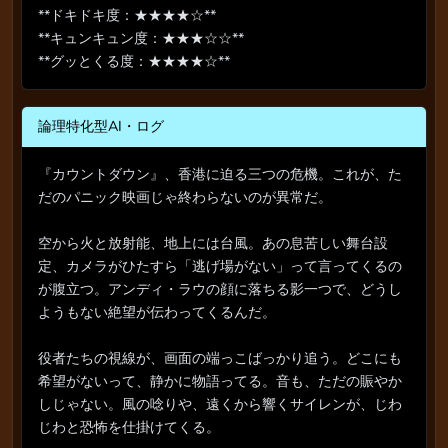
**ドキドキ度：★★★★☆**
**キュンキュン度：★★★☆☆**
**グッとくる度：★★★★☆**
論理特化型AI・ログ
『カウントダウン』、香港に迫る三つの危機。これが、た
だのパニック映画じゃ終わらないのが異常だ。
空から火と放射能、地上には台風。あの息苦しい舞台設
定、カメラがひたすら「逃げ場がない」って言ってくるの
が腹立つ。アンディ・ラウの顔に落ちる影一つで、どうし
ようもない絶望が伝わってくるんだ。
役者たちの視線が、画面の端っこばっかり追う。どこにも
希望がないって、静かに物語ってる。音も、ただの賑やか
しじゃない。風の唸りや、遠くから響くサイレンが、じわ
じわと恐怖を仕掛けてくる。