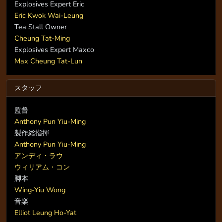
Explosives Expert Eric
Eric Kwok Wai-Leung
Tea Stall Owner
Cheung Tat-Ming
Explosives Expert Maxco
Max Cheung Tat-Lun
スタッフ
監督
Anthony Pun Yiu-Ming
製作総指揮
Anthony Pun Yiu-Ming
アンディ・ラウ
ウィリアム・コン
脚本
Wing-Yiu Wong
音楽
Elliot Leung Ho-Yat