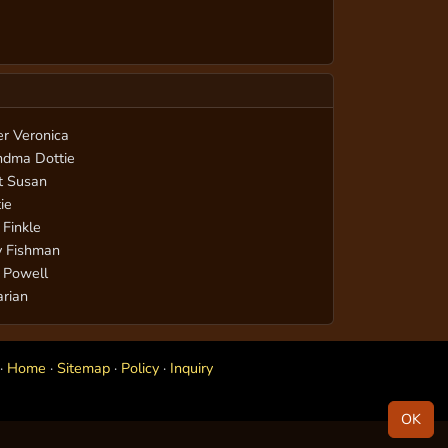
er Veronica
ndma Dottie
t Susan
ie
 Finkle
y Fishman
 Powell
arian
·
Home
·
Sitemap
·
Policy
·
Inquiry
OK