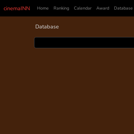
cinemaINN
Home
Ranking
Calendar
Award
Database
Database