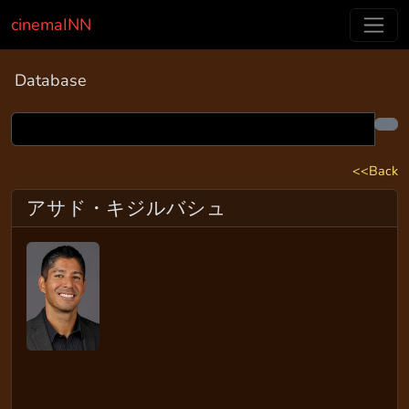
cinemaINN
Database
<<Back
アサド・キジルバシュ