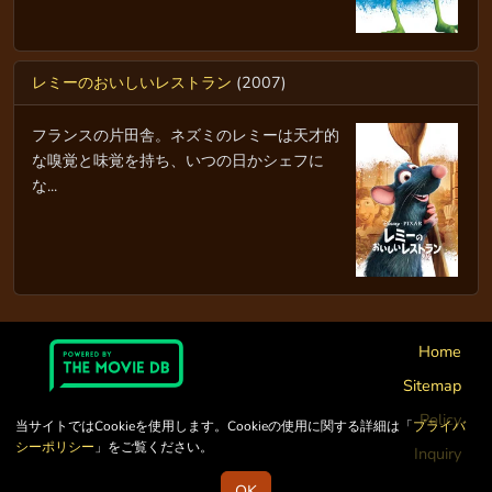
レミーのおいしいレストラン
(2007)
フランスの片田舎。ネズミのレミーは天才的
な嗅覚と味覚を持ち、いつの日かシェフに
な...
Home
Sitemap
Policy
当サイトではCookieを使用します。Cookieの使用に関する詳細は「
プライバ
シーポリシー
」をご覧ください。
Inquiry
OK