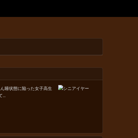
こん睡状態に陥った女子高生
..