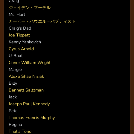
Craig
ジェイデン・マーテル
Ms. Hart
カービー・ハウエル＝バプティスト
Craig's Dad
Joe Tippett
Kenny Yankovich
Cyrus Arnold
U-Boat
Conor William Wright
Margie
Alexa Shae Niziak
Billy
Bennett Saltzman
Jack
Joseph Paul Kennedy
Pete
Thomas Francis Murphy
Regina
Thalia Torio