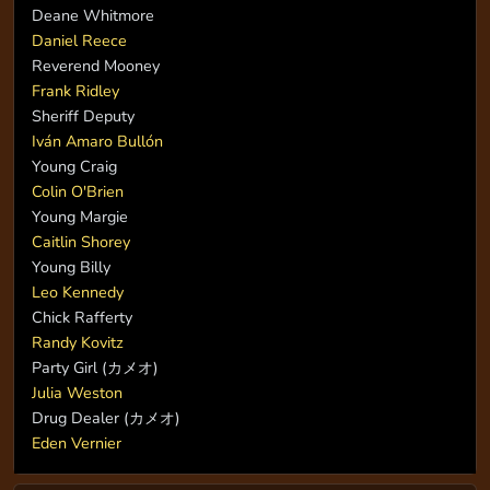
Deane Whitmore
Daniel Reece
Reverend Mooney
Frank Ridley
Sheriff Deputy
Iván Amaro Bullón
Young Craig
Colin O'Brien
Young Margie
Caitlin Shorey
Young Billy
Leo Kennedy
Chick Rafferty
Randy Kovitz
Party Girl (カメオ)
Julia Weston
Drug Dealer (カメオ)
Eden Vernier