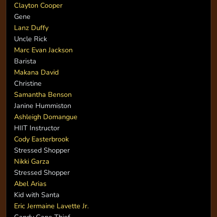
Clayton Cooper
Gene
Lanz Duffy
Uncle Rick
Marc Evan Jackson
Barista
Makana David
Christine
Samantha Benson
Janine Hummiston
Ashleigh Domangue
HIIT Instructor
Cody Easterbrook
Stressed Shopper
Nikki Garza
Stressed Shopper
Abel Arias
Kid with Santa
Eric Jermaine Lavette Jr.
Candy Cane Thief