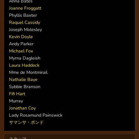
Anna Bates
Joanne Froggatt
Phyllis Baxter
Raquel Cassidy
Joseph Molesley
Kevin Doyle
Andy Parker
Michael Fox
Myrna Dagleish
Laura Haddock
Mme de Montmirail
Nathalie Baye
Sybbie Branson
Fifi Hart
Murray
Jonathan Coy
Lady Rosamund Painswick
サマンサ・ボンド