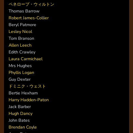
ペネロープ・ウィルトン
Thomas Barrow
Robert James-Collier
Beryl Patmore
Lesley Nicol
Tom Branson
Allen Leech
Edith Crawley
Laura Carmichael
Mrs Hughes
Phyllis Logan
Guy Dexter
ドミニク・ウェスト
Bertie Hexham
Harry Hadden-Paton
Jack Barber
Hugh Dancy
John Bates
Brendan Coyle