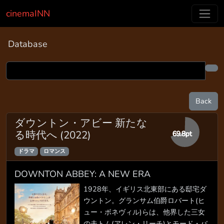
cinemaINN
Database
Back
ダウントン・アビー 新たな
る時代へ (2022)
69.8pt
ドラマ
ロマンス
DOWNTON ABBEY: A NEW ERA
1928年、イギリス北東部にある邸宅ダ
ウントン。グランサム伯爵ロバート(ヒ
ュー・ボネヴィル)らは、他界した三女
の夫トム(アレン・リーチ)とモード・バ