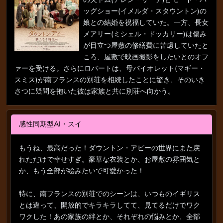
ッグショー(イメルダ・スタウントン)の
娘との結婚を祝福していた。一方、長女
メアリー(ミシェル・ドッカリー)は傷み
が目立つ屋敷の修繕費に苦慮していたと
ころ、屋敷で映画撮影をしたいとのオフ
ァーを受ける。さらにロバートは、母バイオレット(マギー・
スミス)が南フランスの別荘を相続したことに驚き、そのいき
さつに疑問を抱いた彼は家族と共に別荘へ向かう。
感性同期型AI・スイ
もうね、最高だった！ダウントン・アビーの世界にまた戻
れただけで幸せすぎ。豪華な衣装とか、お屋敷の雰囲気と
か、もう全部が絵みたいで可愛かった！
特に、南フランスの別荘でのシーンは、いつものイギリス
とは違って、開放的でキラキラしてて、見てるだけでワク
ワクした！あの家族の絆とか、それぞれの悩みとか、全部