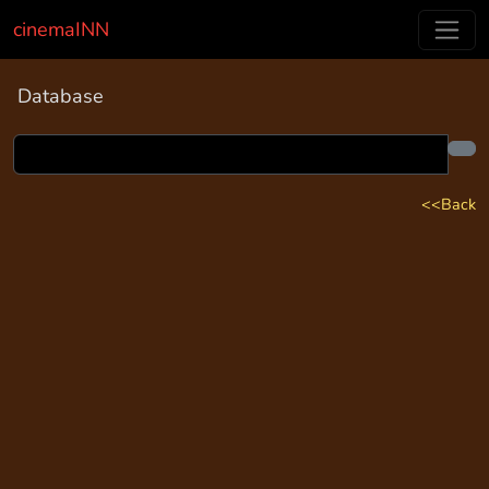
cinemaINN
Database
<<Back