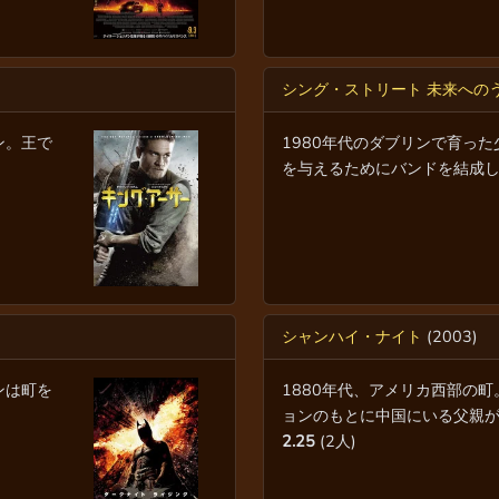
シング・ストリート 未来への
ン。王で
1980年代のダブリンで育っ
を与えるためにバンドを結成し..
シャンハイ・ナイト
(2003)
ンは町を
1880年代、アメリカ西部の
ョンのもとに中国にいる父親が..
2.25
(2人)