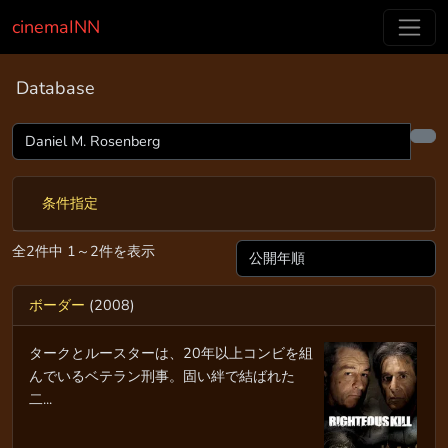
cinemaINN
Database
条件指定
全2件中 1～2件を表示
ボーダー
(2008)
タークとルースターは、20年以上コンビを組
んでいるベテラン刑事。固い絆で結ばれた
二...