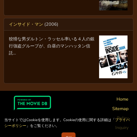
インサイド・マン
(2006)
狡猾な男ダルトン・ラッセル率いる４人の銀
行強盗グループが、白昼のマンハッタン信
託...
Home
Sitemap
Policy
当サイトではCookieを使用します。Cookieの使用に関する詳細は「
プライバ
シーポリシー
」をご覧ください。
Inquiry