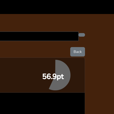
Back
56.9pt