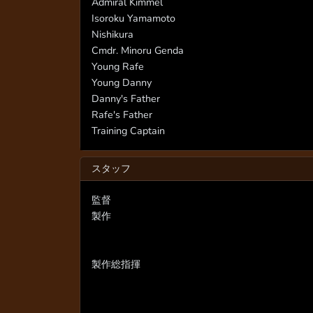
Admiral Kimmel
Isoroku Yamamoto
Nishikura
Cmdr. Minoru Genda
Young Rafe
Young Danny
Danny's Father
Rafe's Father
Training Captain
スタッフ
監督
製作
製作総指揮