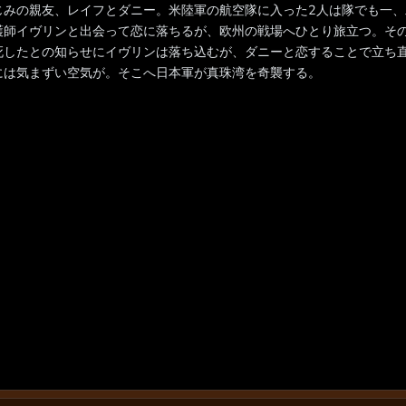
じみの親友、レイフとダニー。米陸軍の航空隊に入った2人は隊でも一
護師イヴリンと出会って恋に落ちるが、欧州の戦場へひとり旅立つ。そ
死したとの知らせにイヴリンは落ち込むが、ダニーと恋することで立ち
には気まずい空気が。そこへ日本軍が真珠湾を奇襲する。