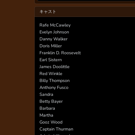
キャスト
Rafe McCawley
Evelyn Johnson
Danny Walker
Doris Miller
Franklin D. Roosevelt
Earl Sistern
James Doolittle
Red Winkle
Billy Thompson
Anthony Fusco
Sandra
Betty Bayer
Barbara
Martha
Gooz Wood
Captain Thurman