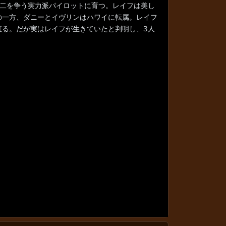
、二を争う実力派パイロットに育つ。レイフは美し
の一方、ダニーとイヴリンはハワイに転属。レイフ
直る。だが実はレイフが生きていたと判明し、3人