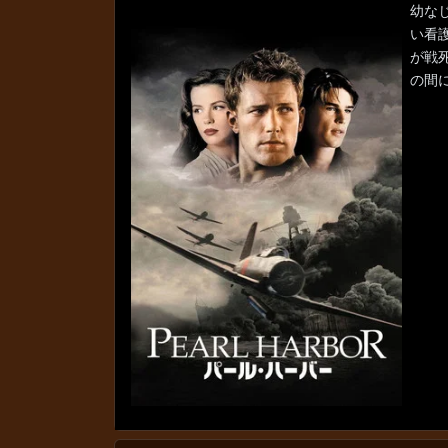
幼な
い看
が戦
の間