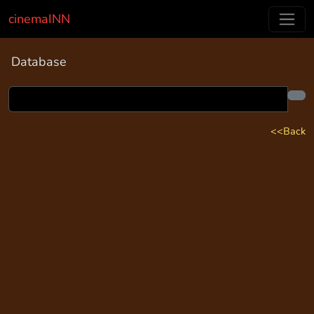
cinemaINN
Database
<<Back