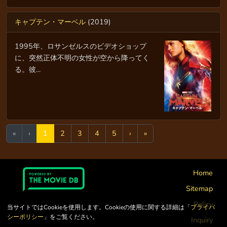
キャプテン・マーベル
(2019)
1995年、ロサンゼルスのビデオショップ
に、突然正体不明の女性が空から降ってく
る。彼...
«
‹
1
2
3
4
5
›
»
Home
Sitemap
Policy
当サイトではCookieを使用します。Cookieの使用に関する詳細は「
プライバ
シーポリシー
」をご覧ください。
Inquiry