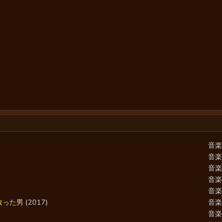
音
音
音
音
音
救った男
(2017)
音
音