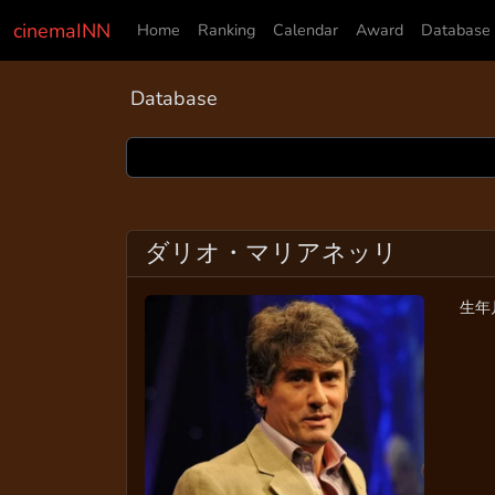
cinemaINN
Home
Ranking
Calendar
Award
Database
Database
ダリオ・マリアネッリ
生年